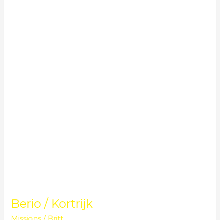
/
Kortrijk
Berio / Kortrijk
Missions
/
Britt