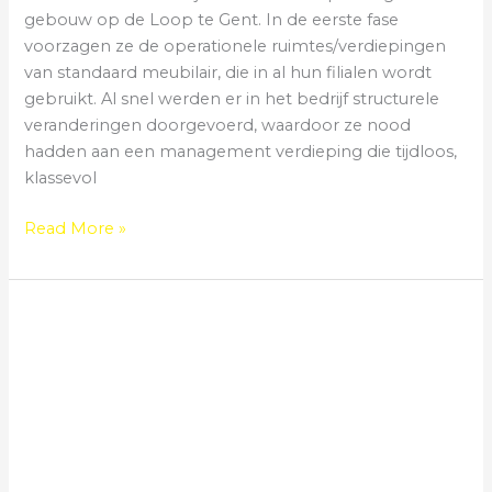
gebouw op de Loop te Gent. In de eerste fase
voorzagen ze de operationele ruimtes/verdiepingen
van standaard meubilair, die in al hun filialen wordt
gebruikt. Al snel werden er in het bedrijf structurele
veranderingen doorgevoerd, waardoor ze nood
hadden aan een management verdieping die tijdloos,
klassevol
Read More »
Flexwerkplekken
op
kantoor:
de
toekomst
van
werken