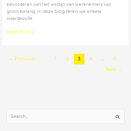
bevorderen van het welzijn van werknemers van
groot belang. In deze blog delen we enkele
waardevolle
Read More »
←
Previous
1
2
3
4
…
11
Next
→
S
e