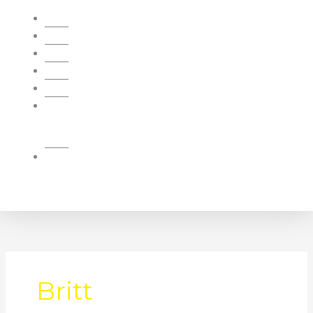
Home
Interieurdesign
Totaalinrichting
Meubilair
Inspiratie
Bezoek
onze
showroom
Contacteer
ons
Britt