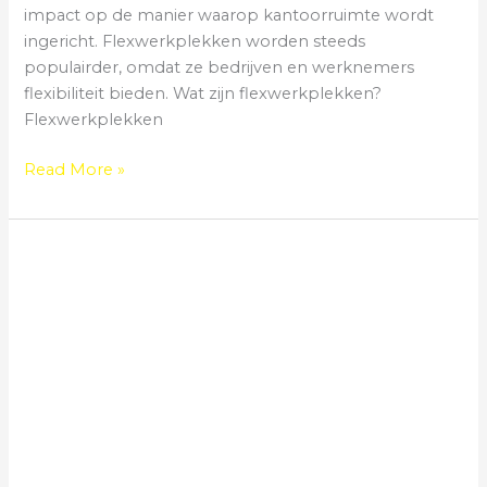
impact op de manier waarop kantoorruimte wordt
ingericht. Flexwerkplekken worden steeds
populairder, omdat ze bedrijven en werknemers
flexibiliteit bieden. Wat zijn flexwerkplekken?
Flexwerkplekken
Read More »
Een
gezonde
werkomgeving:
tips
voor
een
kantoor
zonder
stress