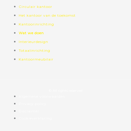
Circulair kantoor
Het kantoor van de toekomst
Kantoorinrichting
Wat we doen
Interieurdesign
Totaalinrichting
Kantoormeubilair
© All rights reserved
Algemene voorwaarden
Privacy policy
Disclaimer
Cookieverklaring