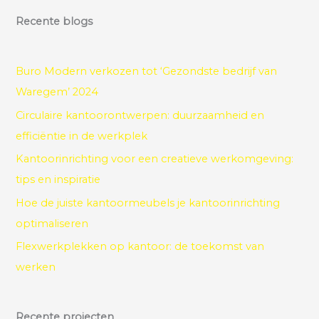
a
Recente blogs
r
c
h
Buro Modern verkozen tot ‘Gezondste bedrijf van
f
Waregem’ 2024
o
Circulaire kantoorontwerpen: duurzaamheid en
r
efficiëntie in de werkplek
:
Kantoorinrichting voor een creatieve werkomgeving:
tips en inspiratie
Hoe de juiste kantoormeubels je kantoorinrichting
optimaliseren
Flexwerkplekken op kantoor: de toekomst van
werken
Recente projecten