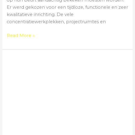
op hun beurt aandachtig bekeken moesten worden.
Er werd gekozen voor een tijdloze, functionele en zeer
kwalitatieve inrichting. De vele
concentratiewerkplekken, projectruimtes en
Read More »
Linum
Group
/
Kuurne